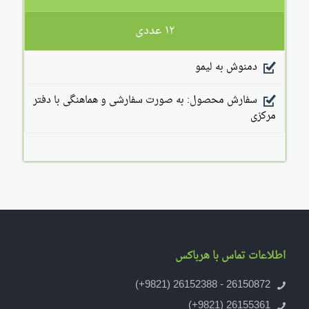
۱۲ عددی
دمنوش به لیمو
سفارش محصول: به صورت سفارشی و هماهنگی با دفتر
مرکزی
اطلاعات تماس با هرباکس
26150872 - 26152388 (9821+)
26155361 (9821+)