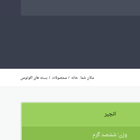
مکان شما:
خانه
/
محصولات
/
بسته های اکونومی
انجیر
وزن: ششصد گرم