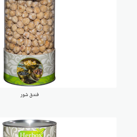
فندق شور