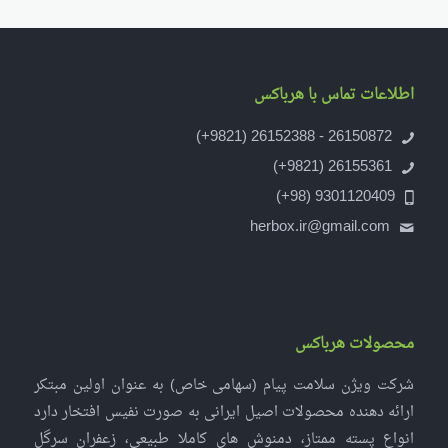
اطلاعات تماس با هرباکس
26150872 - 26152388 (9821+)
26155361 (9821+)
9301120409 (98+)
herbox.ir@gmail.com
محصولات هرباکس
شرکت ویژن سلامت پیام (سهامی خاص) به عنوان اولین مبتکر
ارائه دهنده محصولات اصیل ایرانی به صورت نفیس افتخار دارد
انواع پسته ممتاز، دمنوش های کاملا طبیعی، زعفران سرگل